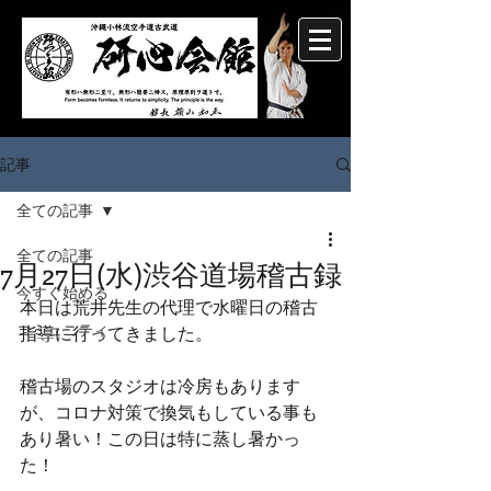
記事
全ての記事
全ての記事
7月27日(水)渋谷道場稽古録
今すぐ始める
本日は荒井先生の代理で水曜日の稽古
コミュニティ
指導に行ってきました。
稽古場のスタジオは冷房もあります
が、コロナ対策で換気もしている事も
あり暑い！この日は特に蒸し暑かっ
た！