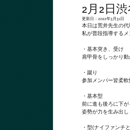
2月2日
更新日：
2022年3月31日
本日は荒井先生の代
私が普段指導するメ
・基本突き、受け
肩甲骨をしっかり動
・蹴り
参加メンバー皆柔軟
・基本型
前に進も後ろに下が
姿勢が力を生み出し
・型(ナイファンチと