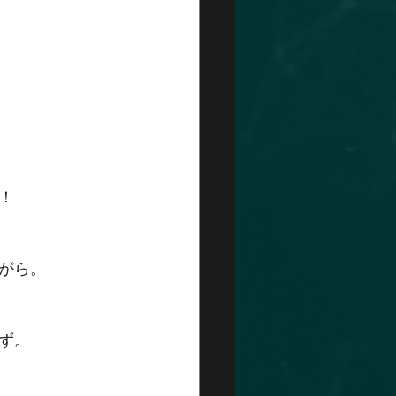
！
がら。
ず。