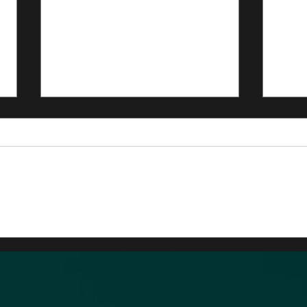
20
場稽
3月
交い
した
週末
【矢口代表稽古会】2025年3
は1
13
月29日(日)渋谷道場稽古録
を設
2名
んは