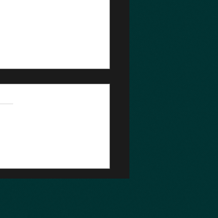
25年3月8日(土)東京渋谷道
古録
にもなり本格的に花粉が飛び
すっかりマスク生活となりま
。花粉に負けず稽古です！
クラスの午後稽古は開始時間
4:00からですが、会場自体は
時頃から開けて自主稽古の時間
けています。本日は私以外に
の方が自主稽古に励み、Tさ
棒の型、Kさんはサイの型...