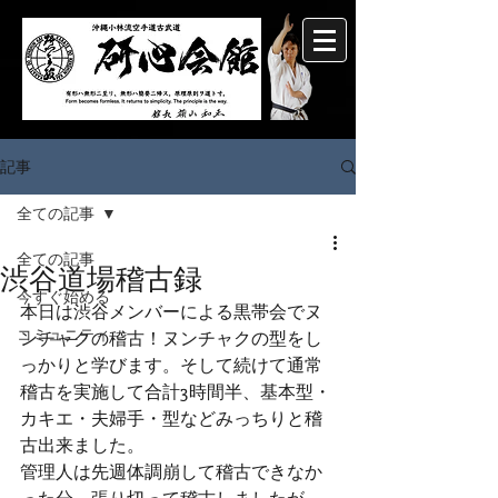
記事
全ての記事
全ての記事
渋谷道場稽古録
今すぐ始める
本日は渋谷メンバーによる黒帯会でヌ
コミュニティ
ンチャクの稽古！ヌンチャクの型をし
っかりと学びます。そして続けて通常
稽古を実施して合計3時間半、基本型・
カキエ・夫婦手・型などみっちりと稽
古出来ました。
管理人は先週体調崩して稽古できなか
った分、張り切って稽古しましたが、