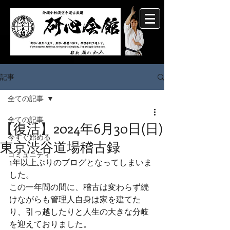
記事
全ての記事
全ての記事
【復活】2024年6月30日(日)
今すぐ始める
東京渋谷道場稽古録
コミュニティ
1年以上ぶりのブログとなってしまいま
した。
この一年間の間に、稽古は変わらず続
けながらも管理人自身は家を建てた
り、引っ越したりと人生の大きな分岐
を迎えておりました。